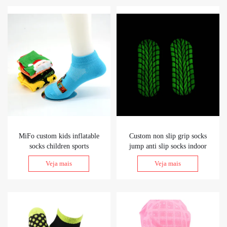
MiFo custom kids inflatable
Custom non slip grip socks
socks children sports
jump anti slip socks indoor
trampoline socks for indoor
gymnastic trampoline socks
Veja mais
Veja mais
playground
glow in the dark