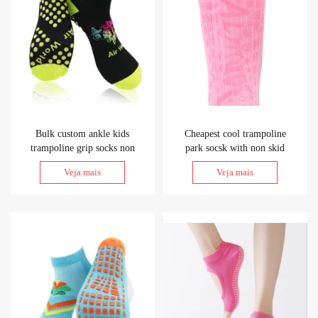
Bulk custom ankle kids
Cheapest cool trampoline
trampoline grip socks non
park socsk with non skid
slip slipper socks with grips
bottom infalatable grip
Veja mais
Veja mais
non skid on bottom for
jump socks mass price
adults
bounce house socks