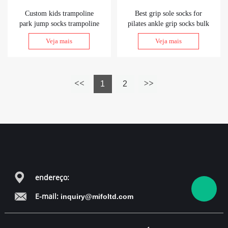
Custom kids trampoline
Best grip sole socks for
park jump socks trampoline
pilates ankle grip socks bulk
grip socks bulk
with grips on bottom
Veja mais
Veja mais
1
2
endereço:
E-mail:
inquiry@mifoltd.com