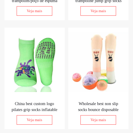
trampolim/poço de espuma
trampoline jump grip socks
de playground indoor
for trampoline park
Veja mais
Veja mais
China best custom logo
Wholesale best non slip
pilates grip socks inflatable
socks bounce disposable
park half grip socks
non slip socks bulk
Veja mais
Veja mais